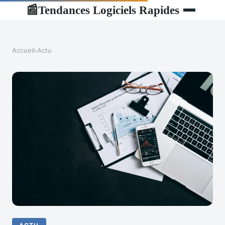
Tendances Logiciels Rapides
📰
Accueil
›
Actu