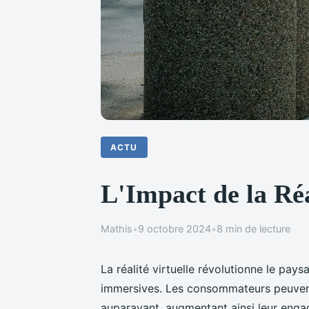
ACTU
L'Impact de la Réa
Mathis
•
9 octobre 2024
•
8 min de lecture
La réalité virtuelle révolutionne le pa
immersives. Les consommateurs peuvent
auparavant, augmentant ainsi leur engag