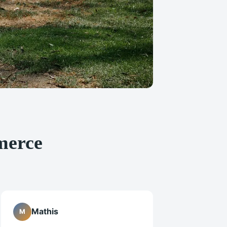
mmerce
Mathis
M