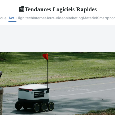
Tendances Logiciels Rapides
📰
cueil
Actu
High tech
Internet
Jeux-video
Marketing
Matériel
Smartpho