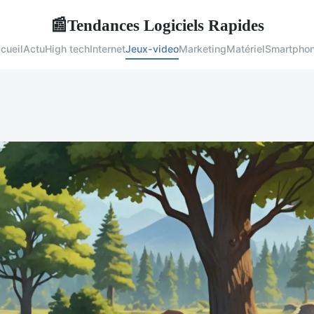
Tendances Logiciels Rapides
📰
cueil
Actu
High tech
Internet
Jeux-video
Marketing
Matériel
Smartpho