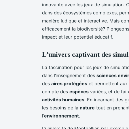
innovante avec les jeux de simulation. 
dans des écosystèmes complexes, perm
manière ludique et interactive. Mais co
efficacement la biodiversité? Plongeons
impact et leur potentiel éducatif.
L’univers captivant des simul
La fascination pour les jeux de simulati
dans l’enseignement des
sciences env
des
aires protégées
et permettent aux 
compte des
espèces
variées, et de fai
activités humaines
. En incarnant des g
les besoins de la
nature
tout en prenant
l’
environnement
.
L’université de Montpellier, par exempl