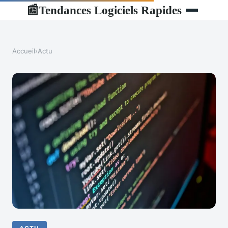
Tendances Logiciels Rapides
📰
Accueil
›
Actu