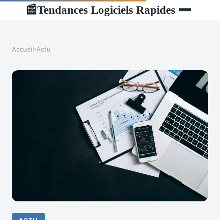
Tendances Logiciels Rapides
📰
Accueil
›
Actu