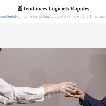
Tendances Logiciels Rapides
📰
cueil
Actu
High tech
Internet
Jeux-video
Marketing
Matériel
Smartpho