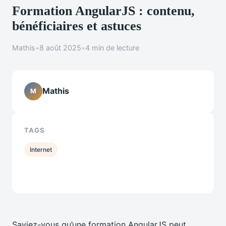
Formation AngularJS : contenu,
bénéficiaires et astuces
Mathis
•
8 août 2025
•
4 min de lecture
Mathis
M
TAGS
Internet
Saviez-vous qu’une formation AngularJS peut