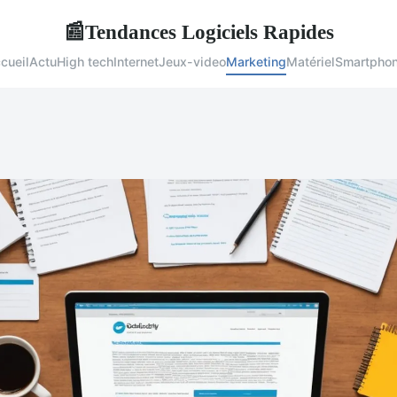
Tendances Logiciels Rapides
📰
cueil
Actu
High tech
Internet
Jeux-video
Marketing
Matériel
Smartpho